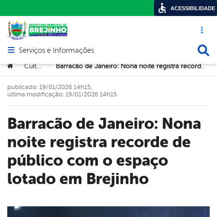
ACESSIBILIDADE
Acesso ráp
Busca
Serviços e Informações
Abrir menu principal de navegação
Você está aqui:
Cultura
Barracão de Janeiro: Nona noite registra recorde de público com o espaço lotado em Brejinho
>
>
publicado: 19/01/2026 14h15,
última modificação: 19/01/2026 14h15
Barracão de Janeiro: Nona
noite registra recorde de
público com o espaço
lotado em Brejinho