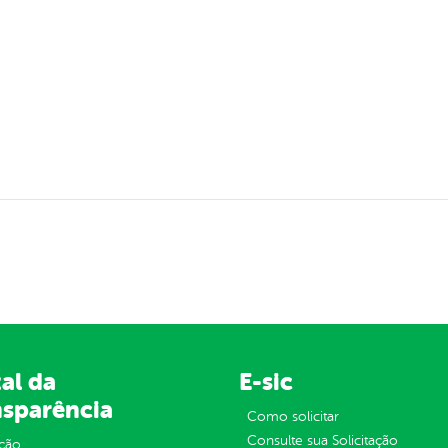
al da
E-sic
nsparência
Como solicitar
Consulte sua Solicitação
ção