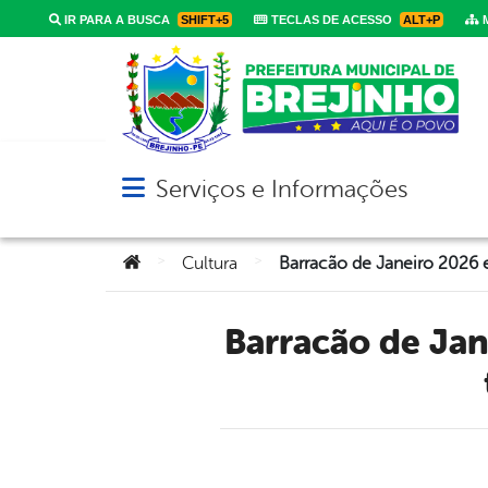
IR PARA A BUSCA
SHIFT+5
TECLAS DE ACESSO
ALT+P
M
Serviços e Informações
Abrir menu principal de navegação
Você está aqui:
>
>
Cultura
Barracão de Janeiro 2026 encerra programação com noite de