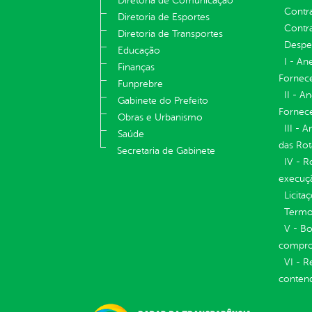
Diretoria de Comunicação
Contr
Diretoria de Esportes
Contra
Diretoria de Transportes
Despe
Educação
I - An
Finanças
Fornece
Funprebre
II - A
Gabinete do Prefeito
Fornece
Obras e Urbanismo
III - 
Saúde
das Rot
Secretaria de Gabinete
IV - R
execuç
Licita
Termos
V - Bo
compro
VI - R
conten