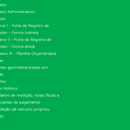
atos
tos Administrativos
sas
exo I - Ficha de Registro de
dor - Forma Indireta
nexo II - Ficha de Registro de
dor - Forma direta
Anexo III - Planilha Orçamentária
as
otas georreferenciadas em
ão
ções
 Aditivos
letins de medição, notas fiscais e
vantes de pagamento
elação de veículos próprios,
do