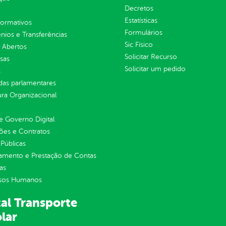
Decretos
Estatísticas
normativos
Formulários
ios e Transferências
Sic Físico
 Abertos
Solicitar Recurso
sas
Solicitar um pedido
s
as parlamentares
ura Organizacional
 Governo Digital
ções e Contratos
Públicas
jamento e Prestação de Contas
as
sos Humanos
al Transporte
lar