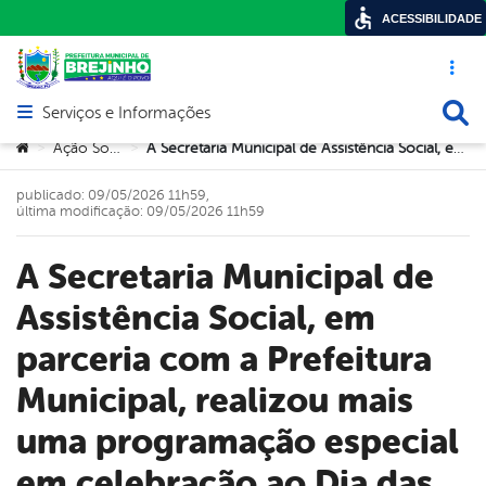
ACESSIBILIDADE
Acesso ráp
Busca
Serviços e Informações
Abrir menu principal de navegação
Você está aqui:
Ação Social
A Secretaria Municipal de Assistência Social, em parceria com a Prefeitura Municipal, realizou mais uma programação especial em celebração ao Dia das Mães.
>
>
publicado: 09/05/2026 11h59,
última modificação: 09/05/2026 11h59
A Secretaria Municipal de
Assistência Social, em
parceria com a Prefeitura
Municipal, realizou mais
uma programação especial
em celebração ao Dia das