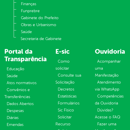
Finanças
Funprebre
Gabinete do Prefeito
Obras e Urbanismo
Saúde
Secretaria de Gabinete
Portal da
E-sic
Ouvidoria
Transparência
Como
Acompanhar
solicitar
uma
Educação
Consulte sua
Manifestação
Saúde
Solicitação
Atendimento
Atos normativos
Decretos
via WhatsApp
Convênios e
Estatísticas
Competências
Transferências
Formulários
da Ouvidoria
Dados Abertos
Sic Físico
Dúvidas?
Despesas
Solicitar
Acesse o FAQ
Diárias
Recurso
Fazer uma
Emendas