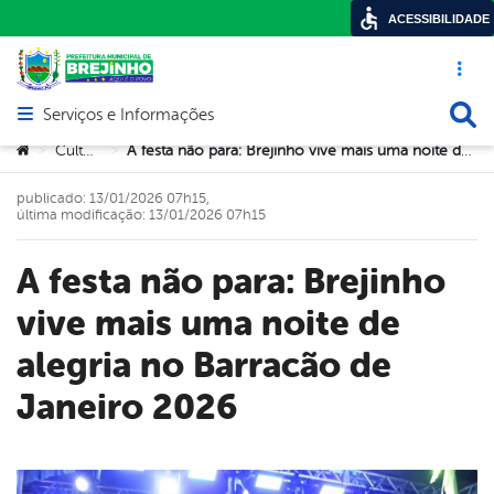
ACESSIBILIDADE
Acesso ráp
Busca
Serviços e Informações
Abrir menu principal de navegação
Você está aqui:
Cultura
A festa não para: Brejinho vive mais uma noite de alegria no Barracão de Janeiro 2026
>
>
publicado: 13/01/2026 07h15,
última modificação: 13/01/2026 07h15
A festa não para: Brejinho
vive mais uma noite de
alegria no Barracão de
Janeiro 2026