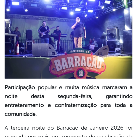
book
er
din
Participação popular e muita música marcaram a
noite desta segunda-feira, garantindo
entretenimento e confraternização para toda a
comunidade.
A terceira noite do Barracão de Janeiro 2026 foi
marcada por mais um momento de celebração da