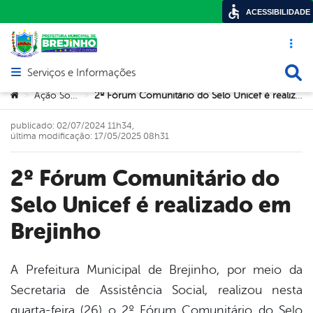
ACESSIBILIDADE
Acesso ráp
Busca
Serviços e Informações
Abrir menu principal de navegação
Você está aqui:
Ação Social
2º Fórum Comunitário do Selo Unicef é realizado em Brejinho
>
>
publicado: 02/07/2024 11h34,
última modificação: 17/05/2025 08h31
2º Fórum Comunitário do
Selo Unicef é realizado em
Brejinho
A Prefeitura Municipal de Brejinho, por meio da
Secretaria de Assistência Social, realizou nesta
book
quarta-feira (26) o 2º Fórum Comunitário do Selo