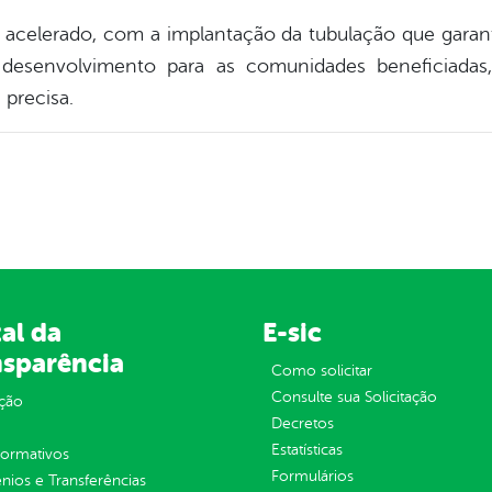
acelerado, com a implantação da tubulação que garant
 e desenvolvimento para as comunidades beneficiada
precisa.
al da
E-sic
nsparência
Como solicitar
Consulte sua Solicitação
ção
Decretos
Estatísticas
normativos
Formulários
ios e Transferências