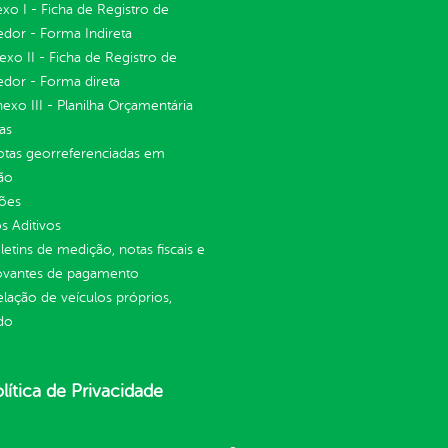
exo I - Ficha de Registro de
dor - Forma Indireta
nexo II - Ficha de Registro de
dor - Forma direta
Anexo III - Planilha Orçamentária
as
otas georreferenciadas em
ão
ções
 Aditivos
letins de medição, notas fiscais e
vantes de pagamento
elação de veículos próprios,
do
lítica de Privacidade