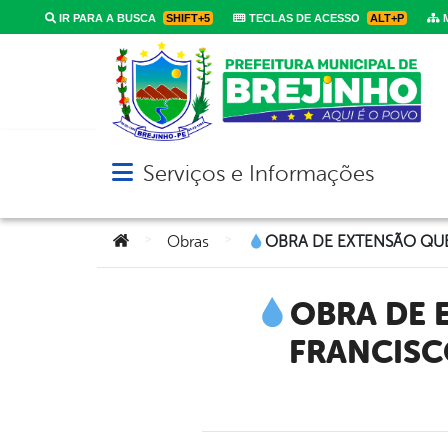
IR PARA A BUSCA
SHIFT+5
TECLAS DE ACESSO
ALT+P
M
Serviços e Informações
Abrir menu principal de navegação
Você está aqui:
>
>
Obras
OBRA DE EXTENSÃO QUE LEVARÁ ÁGUA DO RIO SÃO FRANCISCO A LAG
OBRA DE 
FRANCISC