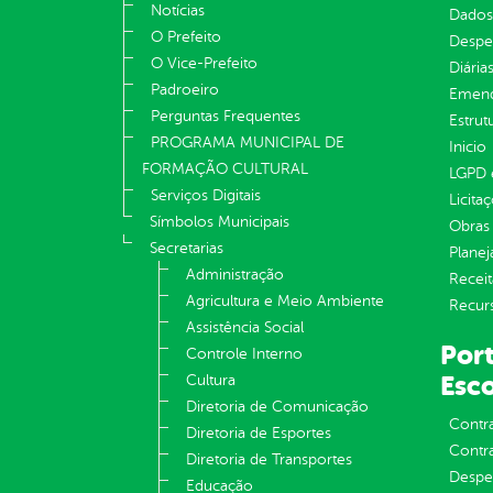
Notícias
Dados
O Prefeito
Despe
O Vice-Prefeito
Diária
Padroeiro
Emend
Perguntas Frequentes
Estrut
PROGRAMA MUNICIPAL DE
Inicio
FORMAÇÃO CULTURAL
LGPD e
Serviços Digitais
Licita
Símbolos Municipais
Obras 
Secretarias
Plane
Administração
Receit
Agricultura e Meio Ambiente
Recur
Assistência Social
Port
Controle Interno
Esco
Cultura
Diretoria de Comunicação
Contr
Diretoria de Esportes
Contra
Diretoria de Transportes
Despe
Educação