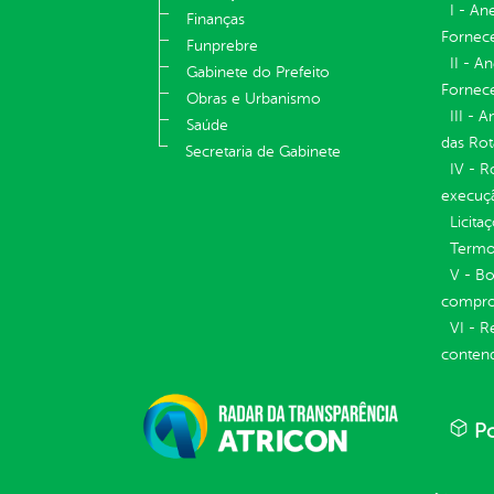
I - An
Finanças
Fornece
Funprebre
II - A
Gabinete do Prefeito
Fornece
Obras e Urbanismo
III - 
Saúde
das Rot
Secretaria de Gabinete
IV - R
execuç
Licita
Termos
V - Bo
compro
VI - R
conten
Po