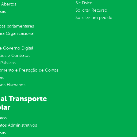
Sic Físico
 Abertos
Solicitar Recurso
sas
Solicitar um pedido
s
as parlamentares
ura Organizacional
 Governo Digital
ções e Contratos
Públicas
jamento e Prestação de Contas
as
sos Humanos
al Transporte
lar
atos
tos Administrativos
sas