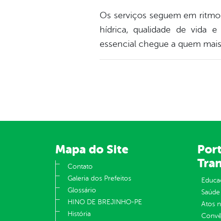
Os serviços seguem em ritmo 
hídrica, qualidade de vida
essencial chegue a quem mais 
Mapa do Site
Port
Tra
Contato
Galeria dos Prefeitos
Educa
Glossário
Saúde
HINO DE BREJINHO-PE
Atos 
História
Convên